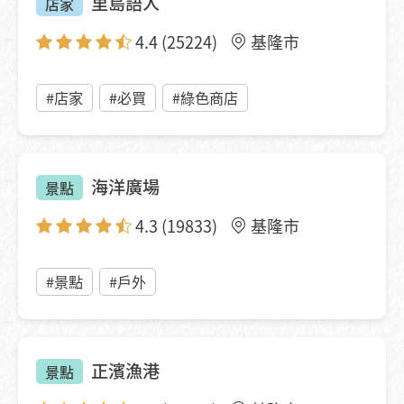
里島語人
店家
4.4
(25224)
基隆市
#店家
#必買
#綠色商店
海洋廣場
景點
4.3
(19833)
基隆市
#景點
#戶外
正濱漁港
景點