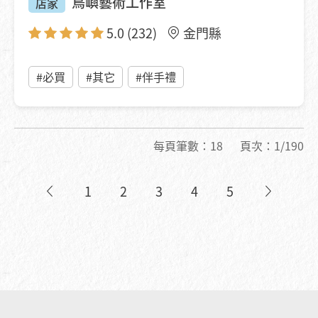
鳥嶼藝術工作室
店家
5.0
(232)
金門縣
#必買
#其它
#伴手禮
每頁筆數：
18
頁次：
1/190
1
2
3
4
5