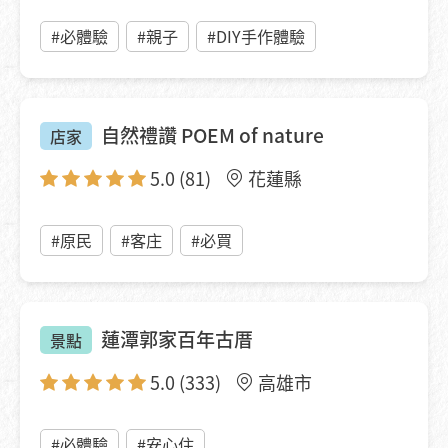
#必體驗
#親子
#DIY手作體驗
自然禮讚 POEM of nature
店家
5.0
(81)
花蓮縣
#原民
#客庄
#必買
蓮潭郭家百年古厝
景點
5.0
(333)
高雄市
#必體驗
#安心住