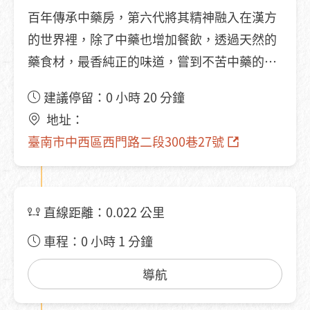
百年傳承中藥房，第六代將其精神融入在漢方
的世界裡，除了中藥也增加餐飲，透過天然的
藥食材，最香純正的味道，嘗到不苦中藥的好
湯。歡迎來到臺南，體驗博仁堂，抓一帖屬於
建議停留：0 小時 20 分鐘
自己的漢方。 ● 親子漢方手作體驗課程 ● 喝一
地址：
碗湯，喝出健康 ● 以往的藥房擁有的是神秘感
臺南市中西區西門路二段300巷27號
與距離感，博仁堂要顛覆您的五感，視覺、觸
覺、嗅覺、聽覺、味覺。 ● 營業時間：週一至
週日11:30~20:30 ● 電話預約：(06)222-6473
直線距離：0.022 公里
車程：0 小時 1 分鐘
導航