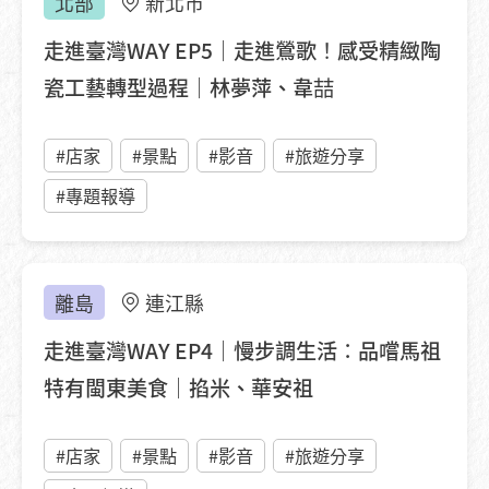
北部
新北市
走進臺灣WAY EP5｜走進鶯歌！感受精緻陶
瓷工藝轉型過程｜林夢萍、韋喆
#店家
#景點
#影音
#旅遊分享
#專題報導
離島
連江縣
走進臺灣WAY EP4｜慢步調生活：品嚐馬祖
特有閩東美食｜掐米、華安祖
#店家
#景點
#影音
#旅遊分享