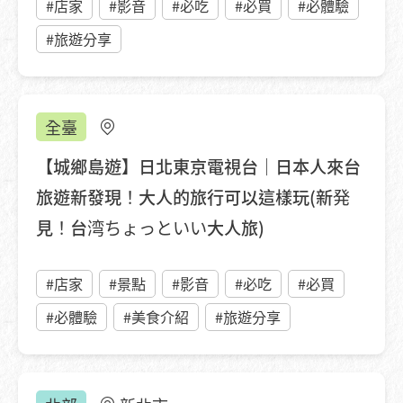
#店家
#影音
#必吃
#必買
#必體驗
#旅遊分享
全臺
【城鄉島遊】日北東京電視台｜日本人來台
旅遊新發現！大人的旅行可以這樣玩(新発
見！台湾ちょっといい大人旅)
#店家
#景點
#影音
#必吃
#必買
#必體驗
#美食介紹
#旅遊分享