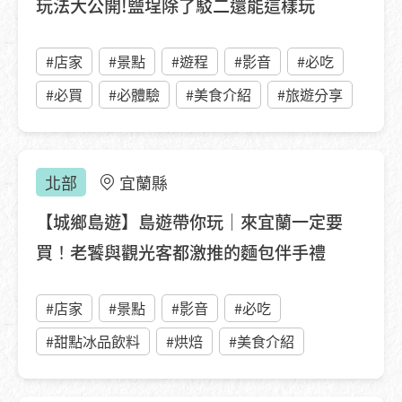
玩法大公開!鹽埕除了駁二還能這樣玩
#店家
#景點
#遊程
#影音
#必吃
#必買
#必體驗
#美食介紹
#旅遊分享
北部
宜蘭縣
【城鄉島遊】島遊帶你玩｜來宜蘭一定要
買！老饕與觀光客都激推的麵包伴手禮
#店家
#景點
#影音
#必吃
#甜點冰品飲料
#烘焙
#美食介紹