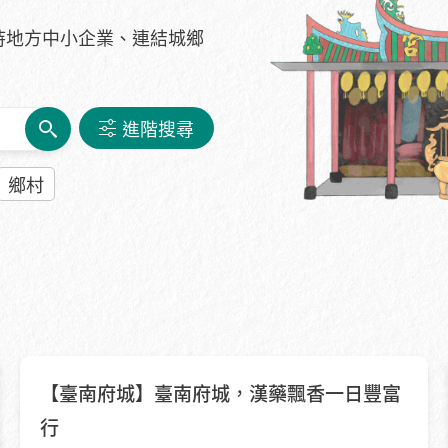
持地方中小企業、連結城鄉
進階搜尋
鄉村
HOT
【臺南府城】臺南府城，漢藥飄香一日豐富
行