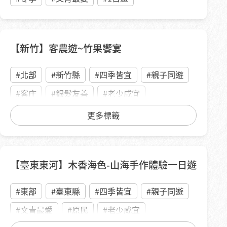
【新竹】客農遊~竹果饗宴
#北部
#新竹縣
#四季皆宜
#親子同遊
#客庄
#銀髮友善
#老少咸宜
#老饕之旅
#DIY 手作
#心靈療癒
更多標籤
#吃貨最愛
#綠色旅遊
#綠色商店
#1日遊
【臺東東河】木香海色-山海手作體驗一日遊
#東部
#臺東縣
#四季皆宜
#親子同遊
#文青最愛
#原民
#老少咸宜