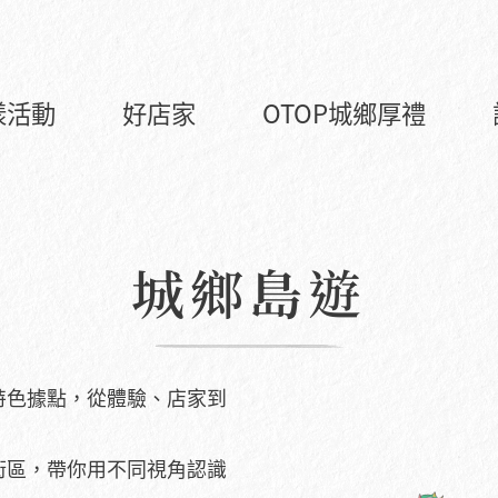
漾活動
好店家
OTOP城鄉厚禮
城鄉島遊
特色據點，從體驗、店家到
街區，帶你用不同視角認識