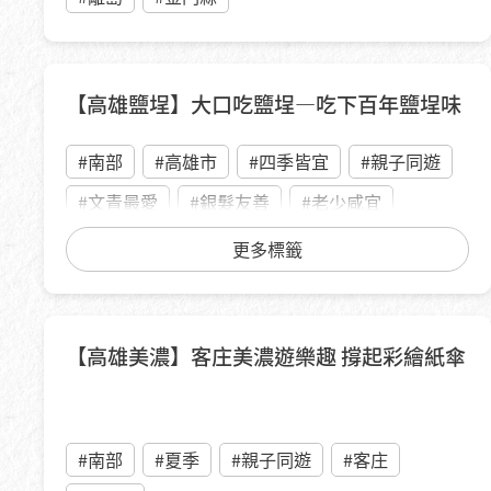
【高雄鹽埕】大口吃鹽埕—吃下百年鹽埕味
#南部
#高雄市
#四季皆宜
#親子同遊
#文青最愛
#銀髮友善
#老少咸宜
#城市走讀
#吃貨最愛
#半日遊
更多標籤
【高雄美濃】客庄美濃遊樂趣 撐起彩繪紙傘
#南部
#夏季
#親子同遊
#客庄