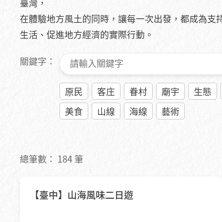
臺灣，
在體驗地方風土的同時，讓每一次出發，都成為支
生活、促進地方經濟的實際行動。
關鍵字：
原民
客庄
眷村
廟宇
生態
美食
山線
海線
藝術
總筆數：
184
筆
HOT
【臺中】山海風味二日遊