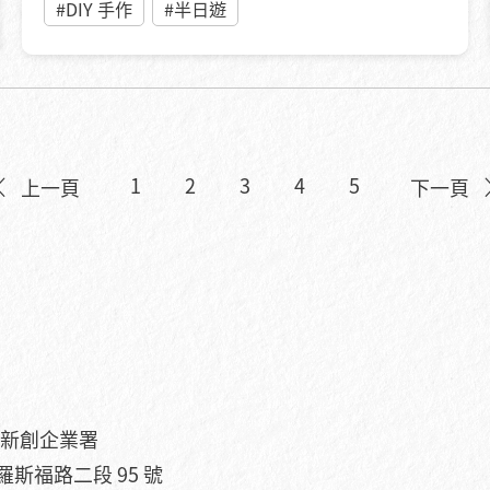
#DIY 手作
#半日遊
1
2
3
4
5
上一頁
下一頁
小及新創企業署
羅斯福路二段 95 號