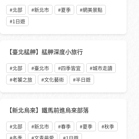
#北部
#新北市
#夏季
#網美景點
#1日遊
【臺北艋舺】艋舺深度小旅行
#北部
#臺北市
#四季皆宜
#城市走讀
#老饕之旅
#文化藝術
#半日遊
【新北烏來】鐵馬前進烏來部落
#北部
#新北市
#春季
#夏季
#秋季
#冬季
#文青最愛
#1日遊