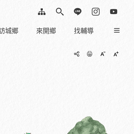
訪城鄉
來開鄉
找輔導